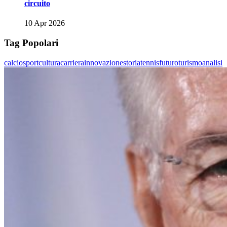
circuito
10 Apr 2026
Tag Popolari
calcio
sport
cultura
carriera
innovazione
storia
tennis
futuro
turismo
analisi