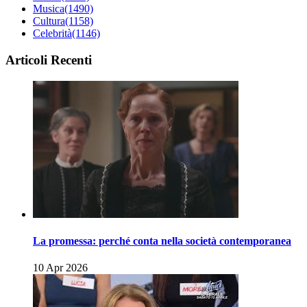
Musica
(1490)
Cultura
(1158)
Celebrità
(1146)
Articoli Recenti
La promessa: perché conta nella società contemporanea
10 Apr 2026