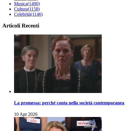
Musica
(1490)
Cultura
(1158)
Celebrità
(1146)
Articoli Recenti
La promessa: perché conta nella società contemporanea
10 Apr 2026