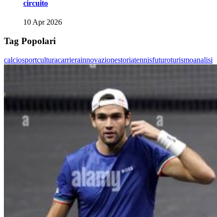
circuito
10 Apr 2026
Tag Popolari
calcio
sport
cultura
carriera
innovazione
storia
tennis
futuro
turismo
analisi