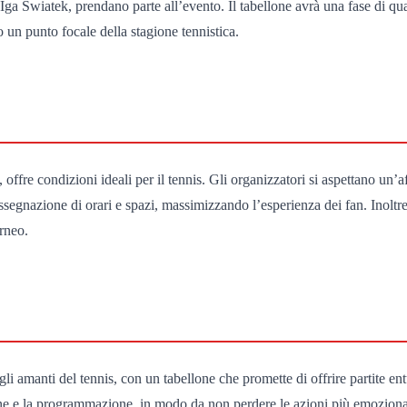
Iga Swiatek, prendano parte all’evento. Il tabellone avrà una fase di qu
 un punto focale della stagione tennistica.
, offre condizioni ideali per il tennis. Gli organizzatori si aspettano un
’assegnazione di orari e spazi, massimizzando l’esperienza dei fan. Inolt
orneo.
 amanti del tennis, con un tabellone che promette di offrire partite ent
one e la programmazione, in modo da non perdere le azioni più emozionan