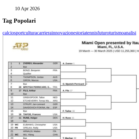
10 Apr 2026
Tag Popolari
calcio
sport
cultura
carriera
innovazione
storia
tennis
futuro
turismo
analisi