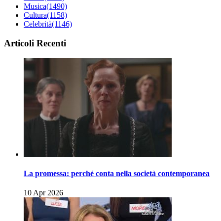
Musica
(1490)
Cultura
(1158)
Celebrità
(1146)
Articoli Recenti
La promessa: perché conta nella società contemporanea
10 Apr 2026