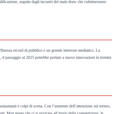
alificazione, seguita dagli incontri del main draw che culmineranno
’affluenza record di pubblico e un grande interesse mediatico. La
re, il passaggio al 2025 potrebbe portare a nuove innovazioni in termini
usiasmanti e colpi di scena. Con l’aumento dell’attenzione sul torneo,
ti. Man mano che ci si avvicina all’inizio della competizione, le