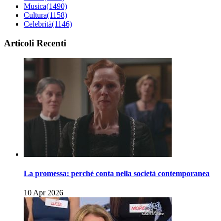
Musica
(1490)
Cultura
(1158)
Celebrità
(1146)
Articoli Recenti
La promessa: perché conta nella società contemporanea
10 Apr 2026