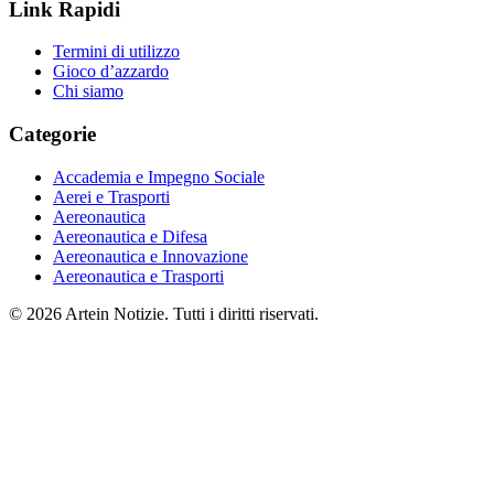
Link Rapidi
Termini di utilizzo
Gioco d’azzardo
Chi siamo
Categorie
Accademia e Impegno Sociale
Aerei e Trasporti
Aereonautica
Aereonautica e Difesa
Aereonautica e Innovazione
Aereonautica e Trasporti
© 2026 Artein Notizie. Tutti i diritti riservati.