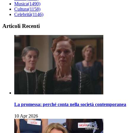
Musica
(1490)
Cultura
(1158)
Celebrità
(1146)
Articoli Recenti
La promessa: perché conta nella società contemporanea
10 Apr 2026