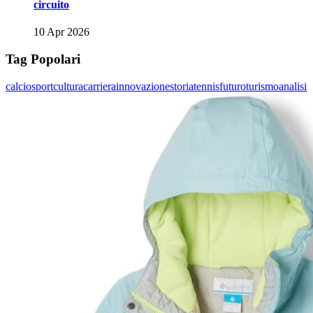
circuito
10 Apr 2026
Tag Popolari
calcio
sport
cultura
carriera
innovazione
storia
tennis
futuro
turismo
analisi