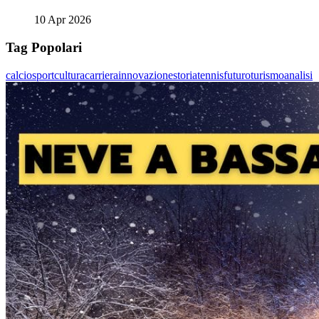
10 Apr 2026
Tag Popolari
calcio
sport
cultura
carriera
innovazione
storia
tennis
futuro
turismo
analisi