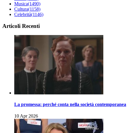
Musica
(1490)
Cultura
(1158)
Celebrità
(1146)
Articoli Recenti
La promessa: perché conta nella società contemporanea
10 Apr 2026