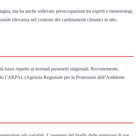
ntagna, ma ha anche sollevato preoccupazioni tra esperti e meteorologi.
grande rilevanza nel contesto dei cambiamenti climatici in atto.
più bassi rispetto ai normali parametri stagionali. Recentemente,
econdo l’ARPAL (Agenzia Regionale per la Protezione dell’Ambiente
mperature più variabili. L’aumento del livello delle emissioni di gas