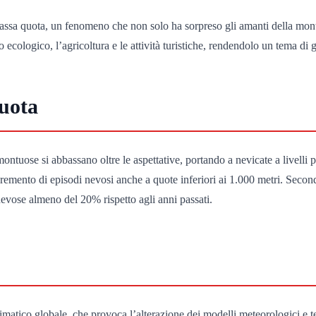
 a bassa quota, un fenomeno che non solo ha sorpreso gli amanti della mo
ecologico, l’agricoltura e le attività turistiche, rendendolo un tema di 
uota
ontuose si abbassano oltre le aspettative, portando a nevicate a livelli 
incremento di episodi nevosi anche a quote inferiori ai 1.000 metri. S
nevose almeno del 20% rispetto agli anni passati.
matico globale, che provoca l’alterazione dei modelli meteorologici e te