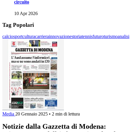
circuito
10 Apr 2026
Tag Popolari
calcio
sport
cultura
carriera
innovazione
storia
tennis
futuro
turismo
analisi
Media
20 Gennaio 2025
•
2 min di lettura
Notizie dalla Gazzetta di Modena: