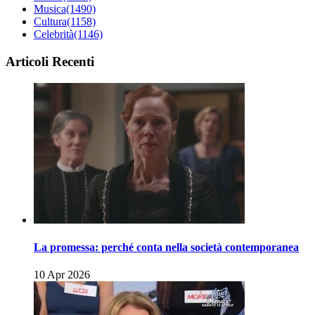
Musica
(1490)
Cultura
(1158)
Celebrità
(1146)
Articoli Recenti
La promessa: perché conta nella società contemporanea
10 Apr 2026