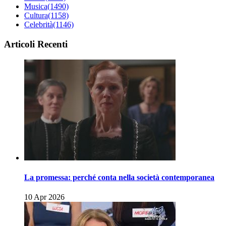
Musica
(1490)
Cultura
(1158)
Celebrità
(1146)
Articoli Recenti
La promessa: perché conta nella società contemporanea
10 Apr 2026