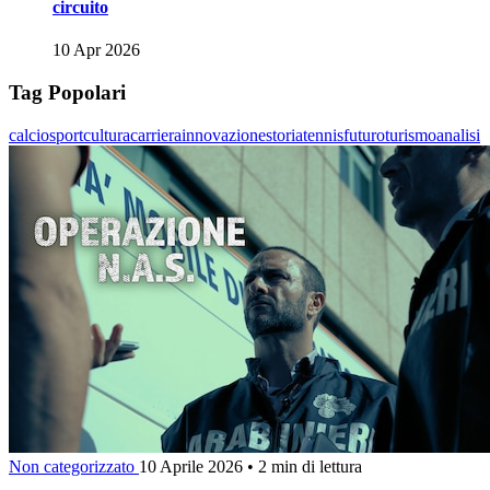
circuito
10 Apr 2026
Tag Popolari
calcio
sport
cultura
carriera
innovazione
storia
tennis
futuro
turismo
analisi
Non categorizzato
10 Aprile 2026
•
2 min di lettura