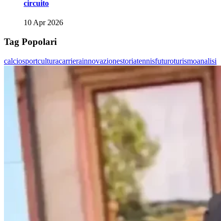
circuito
10 Apr 2026
Tag Popolari
calcio
sport
cultura
carriera
innovazione
storia
tennis
futuro
turismo
analisi