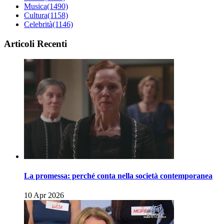
Musica
(1490)
Cultura
(1158)
Celebrità
(1146)
Articoli Recenti
La promessa: perché conta nella società contemporanea
10 Apr 2026