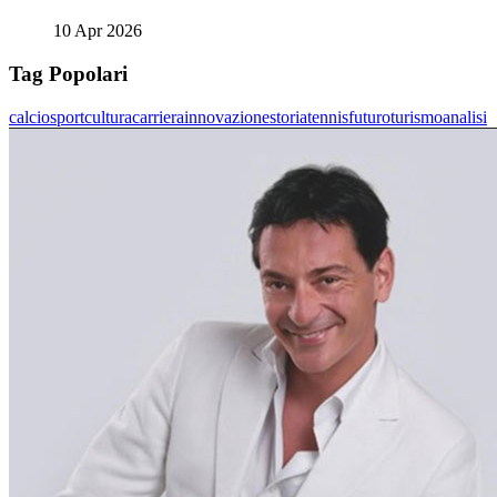
10 Apr 2026
Tag Popolari
calcio
sport
cultura
carriera
innovazione
storia
tennis
futuro
turismo
analisi