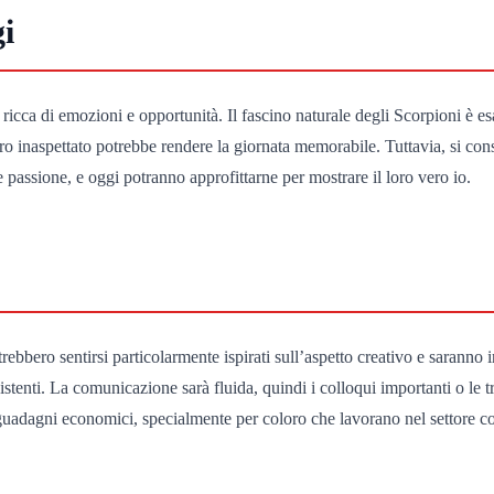
gi
cca di emozioni e opportunità. Il fascino naturale degli Scorpioni è esal
tro inaspettato potrebbe rendere la giornata memorabile. Tuttavia, si consi
 e passione, e oggi potranno approfittarne per mostrare il loro vero io.
bbero sentirsi particolarmente ispirati sull’aspetto creativo e saranno inc
stenti. La comunicazione sarà fluida, quindi i colloqui importanti o le t
i guadagni economici, specialmente per coloro che lavorano nel settore 