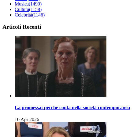
Musica
(1490)
Cultura
(1158)
Celebrità
(1146)
Articoli Recenti
La promessa: perché conta nella società contemporanea
10 Apr 2026