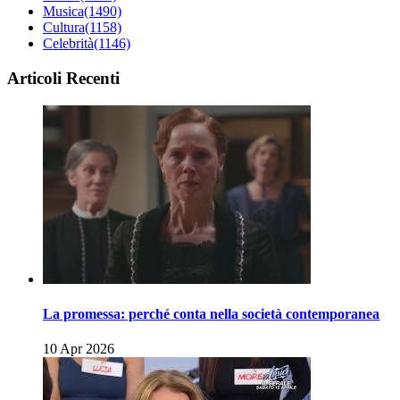
Musica
(1490)
Cultura
(1158)
Celebrità
(1146)
Articoli Recenti
La promessa: perché conta nella società contemporanea
10 Apr 2026