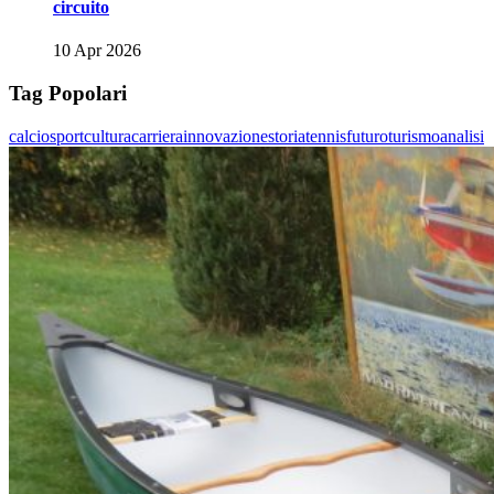
circuito
10 Apr 2026
Tag Popolari
calcio
sport
cultura
carriera
innovazione
storia
tennis
futuro
turismo
analisi