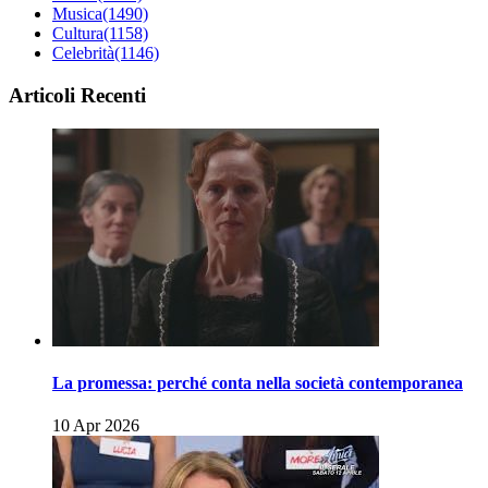
Musica
(1490)
Cultura
(1158)
Celebrità
(1146)
Articoli Recenti
La promessa: perché conta nella società contemporanea
10 Apr 2026