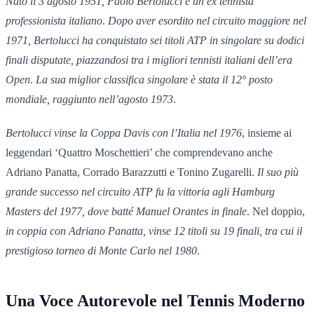
Nato il 3 agosto 1951, Paolo Bertolucci è un ex tennista
professionista italiano
.
Dopo aver esordito nel circuito maggiore nel
1971, Bertolucci ha conquistato sei titoli ATP in singolare su dodici
finali disputate, piazzandosi tra i migliori tennisti italiani dell’era
Open
.
La sua miglior classifica singolare è stata il 12° posto
mondiale, raggiunto nell’agosto 1973
.
Bertolucci vinse la Coppa Davis con l’Italia nel 1976
, insieme ai
leggendari ‘Quattro Moschettieri’ che comprendevano anche
Adriano Panatta, Corrado Barazzutti e Tonino Zugarelli.
Il suo più
grande successo nel circuito ATP fu la vittoria agli Hamburg
Masters del 1977, dove batté Manuel Orantes in finale
. Nel doppio,
in coppia con Adriano Panatta, vinse 12 titoli su 19 finali, tra cui il
prestigioso torneo di Monte Carlo nel 1980
.
Una Voce Autorevole nel Tennis Moderno