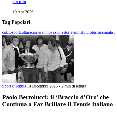
circuito
10 Apr 2026
Tag Popolari
calcio
sport
cultura
carriera
innovazione
storia
tennis
futuro
turismo
analisi
Sport e Tennis
14 Dicembre 2025
•
2 min di lettura
Paolo Bertolucci: il ‘Braccio d’Oro’ che
Continua a Far Brillare il Tennis Italiano