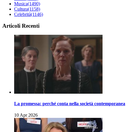
Musica
(1490)
Cultura
(1158)
Celebrità
(1146)
Articoli Recenti
La promessa: perché conta nella società contemporanea
10 Apr 2026