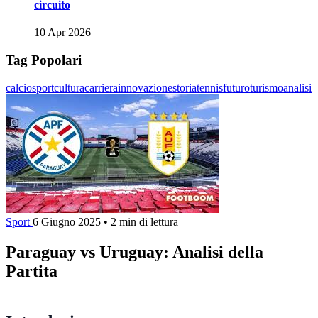
circuito
10 Apr 2026
Tag Popolari
calcio
sport
cultura
carriera
innovazione
storia
tennis
futuro
turismo
analisi
Sport
6 Giugno 2025
•
2 min di lettura
Paraguay vs Uruguay: Analisi della
Partita