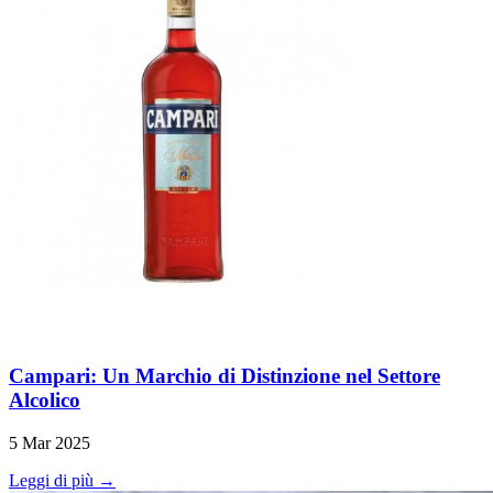
Campari: Un Marchio di Distinzione nel Settore
Alcolico
5 Mar 2025
Leggi di più →