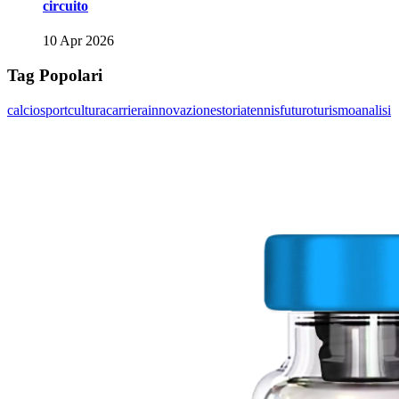
circuito
10 Apr 2026
Tag Popolari
calcio
sport
cultura
carriera
innovazione
storia
tennis
futuro
turismo
analisi