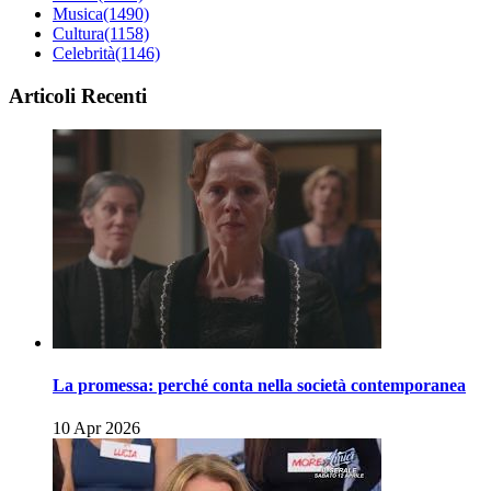
Musica
(1490)
Cultura
(1158)
Celebrità
(1146)
Articoli Recenti
La promessa: perché conta nella società contemporanea
10 Apr 2026