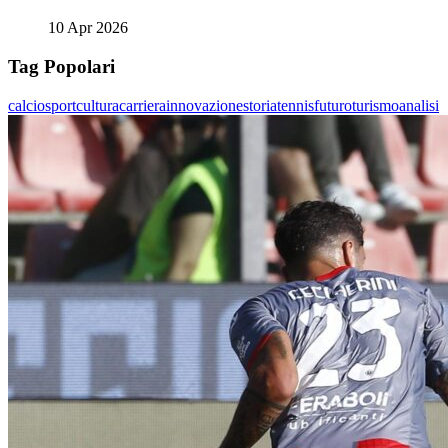
10 Apr 2026
Tag Popolari
calcio
sport
cultura
carriera
innovazione
storia
tennis
futuro
turismo
analisi