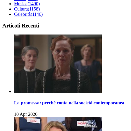
Musica
(1490)
Cultura
(1158)
Celebrità
(1146)
Articoli Recenti
La promessa: perché conta nella società contemporanea
10 Apr 2026