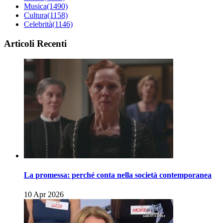
Musica
(1490)
Cultura
(1158)
Celebrità
(1146)
Articoli Recenti
La promessa: perché conta nella società contemporanea
10 Apr 2026