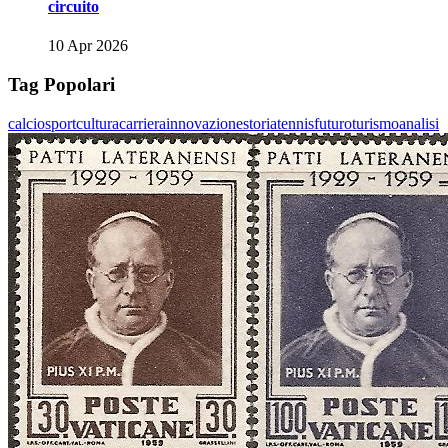
circuito
10 Apr 2026
Tag Popolari
calcio
sport
cultura
carriera
innovazione
storia
tennis
futuro
turismo
analisi