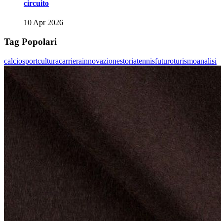
circuito
10 Apr 2026
Tag Popolari
calcio
sport
cultura
carriera
innovazione
storia
tennis
futuro
turismo
analisi