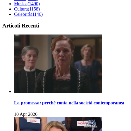
Musica
(1490)
Cultura
(1158)
Celebrità
(1146)
Articoli Recenti
La promessa: perché conta nella società contemporanea
10 Apr 2026