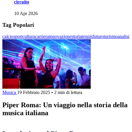
circuito
10 Apr 2026
Tag Popolari
calcio
sport
cultura
carriera
innovazione
storia
tennis
futuro
turismo
analisi
Musica
19 Febbraio 2025
•
2 min di lettura
Piper Roma: Un viaggio nella storia della
musica italiana