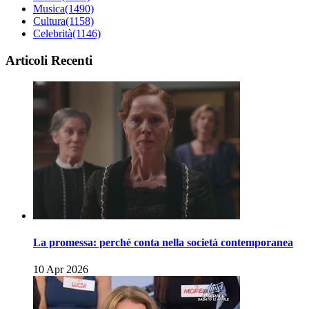
Musica
(1490)
Cultura
(1158)
Celebrità
(1146)
Articoli Recenti
La promessa: perché conta nella società contemporanea
10 Apr 2026