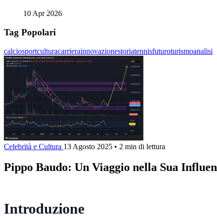
10 Apr 2026
Tag Popolari
calcio
sport
cultura
carriera
innovazione
storia
tennis
futuro
turismo
analisi
Celebrità e Cultura
13 Agosto 2025
•
2 min di lettura
Pippo Baudo: Un Viaggio nella Sua Influen
Introduzione