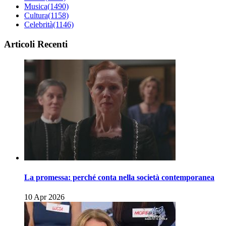
Musica
(1490)
Cultura
(1158)
Celebrità
(1146)
Articoli Recenti
La promessa: perché conta nella società contemporanea
10 Apr 2026