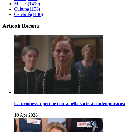
Musica
(1490)
Cultura
(1158)
Celebrità
(1146)
Articoli Recenti
La promessa: perché conta nella società contemporanea
10 Apr 2026