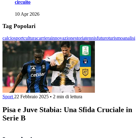
circuito
10 Apr 2026
Tag Popolari
calcio
sport
cultura
carriera
innovazione
storia
tennis
futuro
turismo
analisi
Sport
22 Febbraio 2025
•
2 min di lettura
Pisa e Juve Stabia: Una Sfida Cruciale in
Serie B