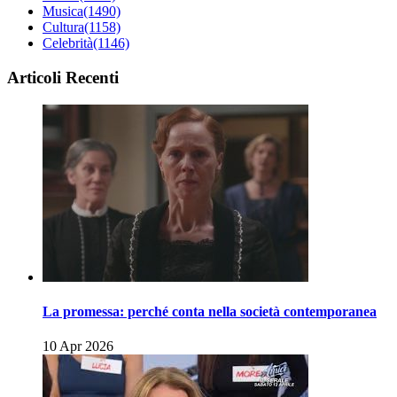
Musica
(1490)
Cultura
(1158)
Celebrità
(1146)
Articoli Recenti
La promessa: perché conta nella società contemporanea
10 Apr 2026