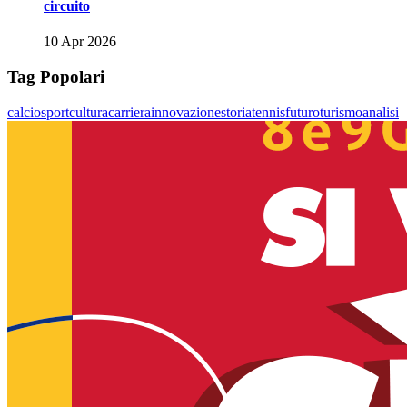
circuito
10 Apr 2026
Tag Popolari
calcio
sport
cultura
carriera
innovazione
storia
tennis
futuro
turismo
analisi