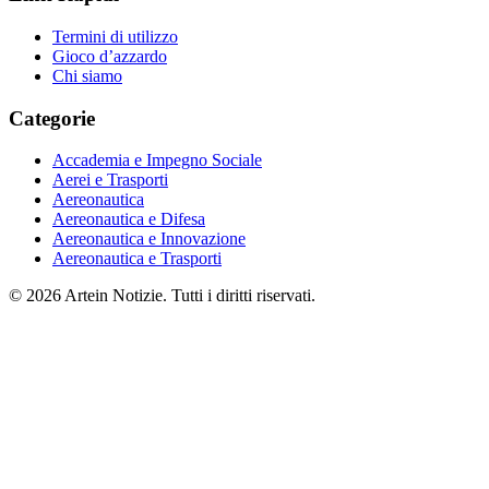
Termini di utilizzo
Gioco d’azzardo
Chi siamo
Categorie
Accademia e Impegno Sociale
Aerei e Trasporti
Aereonautica
Aereonautica e Difesa
Aereonautica e Innovazione
Aereonautica e Trasporti
© 2026 Artein Notizie. Tutti i diritti riservati.