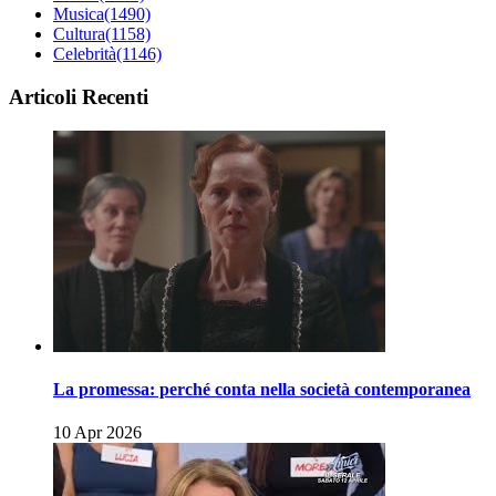
Musica
(1490)
Cultura
(1158)
Celebrità
(1146)
Articoli Recenti
La promessa: perché conta nella società contemporanea
10 Apr 2026