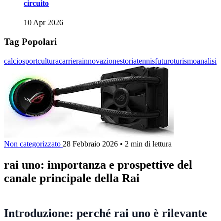
circuito
10 Apr 2026
Tag Popolari
calcio
sport
cultura
carriera
innovazione
storia
tennis
futuro
turismo
analisi
Non categorizzato
28 Febbraio 2026
•
2 min di lettura
rai uno: importanza e prospettive del
canale principale della Rai
Introduzione: perché rai uno è rilevante