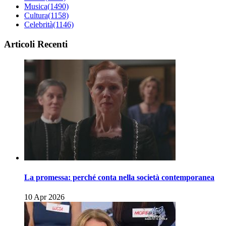
Musica
(1490)
Cultura
(1158)
Celebrità
(1146)
Articoli Recenti
La promessa: perché conta nella società contemporanea
10 Apr 2026