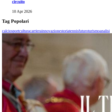
circuito
10 Apr 2026
Tag Popolari
calcio
sport
cultura
carriera
innovazione
storia
tennis
futuro
turismo
analisi