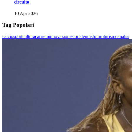
circuito
10 Apr 2026
Tag Popolari
calcio
sport
cultura
carriera
innovazione
storia
tennis
futuro
turismo
analisi