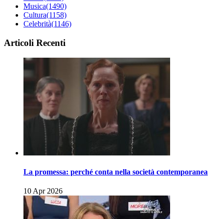
Musica
(1490)
Cultura
(1158)
Celebrità
(1146)
Articoli Recenti
La promessa: perché conta nella società contemporanea
10 Apr 2026