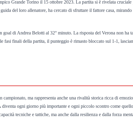
impico Grande Torino il 15 ottobre 2023. La partita si è rivelata crucial
 guida del loro allenatore, ha cercato di sfruttare il fattore casa, miran
 un goal di Andrea Belotti al 32° minuto. La risposta del Verona non ha
fasi finali della partita, il punteggio è rimasto bloccato sul 1-1, lascian
in campionato, ma rappresenta anche una rivalità storica ricca di emozio
ie A diventa ogni giorno più importante e ogni piccolo scontro come quel
capacità tecniche e tattiche, ma anche dalla resilienza e dalla forza me