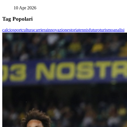
10 Apr 2026
Tag Popolari
calcio
sport
cultura
carriera
innovazione
storia
tennis
futuro
turismo
analisi