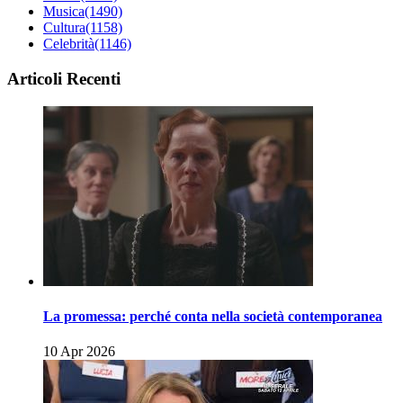
Musica
(1490)
Cultura
(1158)
Celebrità
(1146)
Articoli Recenti
La promessa: perché conta nella società contemporanea
10 Apr 2026