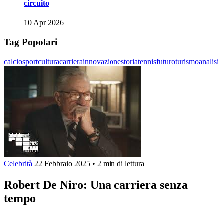
circuito
10 Apr 2026
Tag Popolari
calcio
sport
cultura
carriera
innovazione
storia
tennis
futuro
turismo
analisi
Celebrità
22 Febbraio 2025
•
2 min di lettura
Robert De Niro: Una carriera senza
tempo