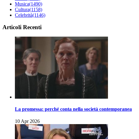
Musica
(1490)
Cultura
(1158)
Celebrità
(1146)
Articoli Recenti
La promessa: perché conta nella società contemporanea
10 Apr 2026