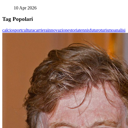
10 Apr 2026
Tag Popolari
calcio
sport
cultura
carriera
innovazione
storia
tennis
futuro
turismo
analisi