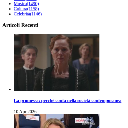
Musica
(1490)
Cultura
(1158)
Celebrità
(1146)
Articoli Recenti
La promessa: perché conta nella società contemporanea
10 Apr 2026