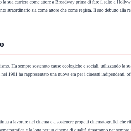
o la sua carriera come attore a Broadway prima di fare il salto a Holly
 straordinario sia come attore che come regista. Il suo debutto alla r
co
tivismo. Ha sempre sostenuto cause ecologiche e sociali, utilizzando la sua
nel 1981 ha rappresentato una nuova era per i cineasti indipendenti, of
nua a lavorare nel cinema e a sostenere progetti cinematografici che rifl
cinematografica e la lotta per un cinema di qualità rimarranno per sempre 