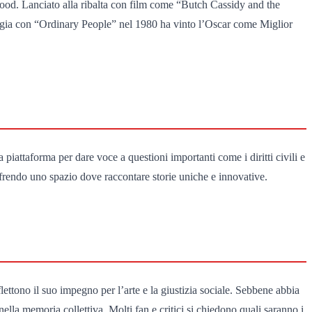
wood. Lanciato alla ribalta con film come “Butch Cassidy and the
egia con “Ordinary People” nel 1980 ha vinto l’Oscar come Miglior
 piattaforma per dare voce a questioni importanti come i diritti civili e
frendo uno spazio dove raccontare storie uniche e innovative.
ettono il suo impegno per l’arte e la giustizia sociale. Sebbene abbia
nella memoria collettiva. Molti fan e critici si chiedono quali saranno i