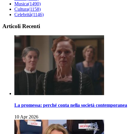
Musica
(1490)
Cultura
(1158)
Celebrità
(1146)
Articoli Recenti
La promessa: perché conta nella società contemporanea
10 Apr 2026