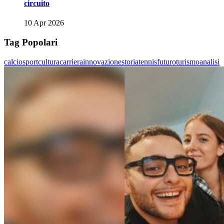
circuito
10 Apr 2026
Tag Popolari
calcio
sport
cultura
carriera
innovazione
storia
tennis
futuro
turismo
analisi