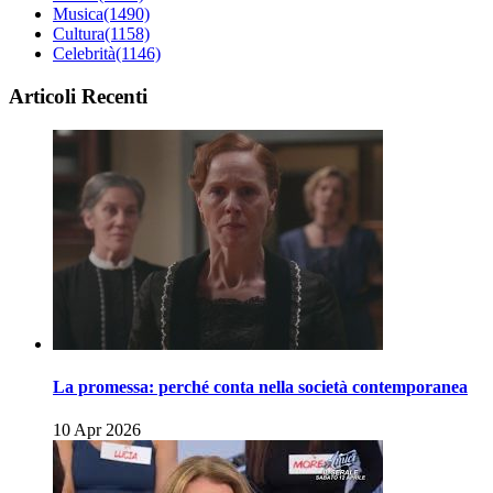
Musica
(1490)
Cultura
(1158)
Celebrità
(1146)
Articoli Recenti
La promessa: perché conta nella società contemporanea
10 Apr 2026