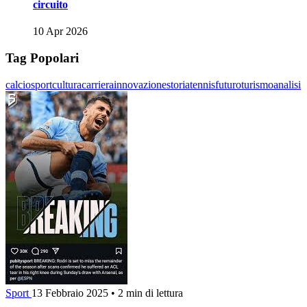
circuito
10 Apr 2026
Tag Popolari
calcio
sport
cultura
carriera
innovazione
storia
tennis
futuro
turismo
analisi
Sport
13 Febbraio 2025
•
2 min di lettura