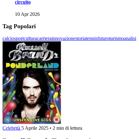
circuito
10 Apr 2026
Tag Popolari
calcio
sport
cultura
carriera
innovazione
storia
tennis
futuro
turismo
analisi
Celebrità
5 Aprile 2025
•
2 min di lettura