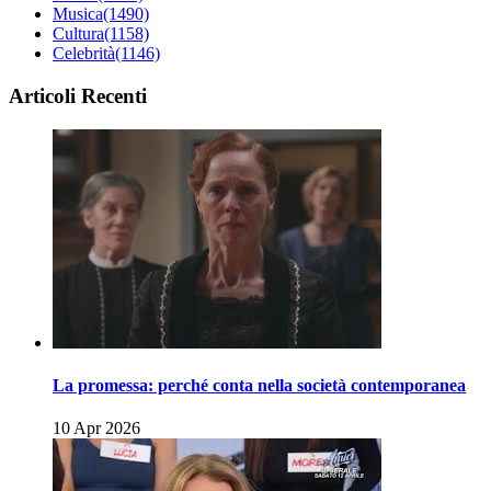
Musica
(1490)
Cultura
(1158)
Celebrità
(1146)
Articoli Recenti
La promessa: perché conta nella società contemporanea
10 Apr 2026