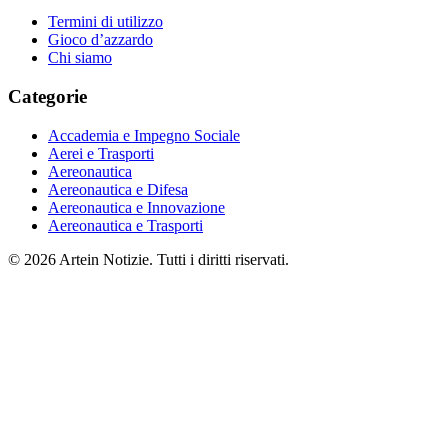
Termini di utilizzo
Gioco d’azzardo
Chi siamo
Categorie
Accademia e Impegno Sociale
Aerei e Trasporti
Aereonautica
Aereonautica e Difesa
Aereonautica e Innovazione
Aereonautica e Trasporti
© 2026 Artein Notizie. Tutti i diritti riservati.