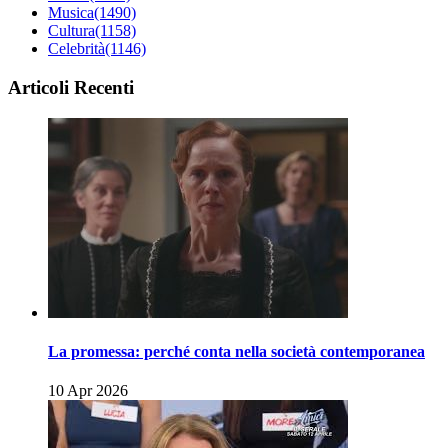
Musica
(1490)
Cultura
(1158)
Celebrità
(1146)
Articoli Recenti
La promessa: perché conta nella società contemporanea
10 Apr 2026