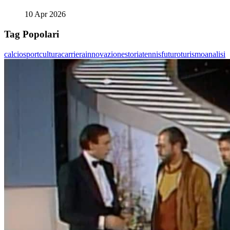
10 Apr 2026
Tag Popolari
calcio
sport
cultura
carriera
innovazione
storia
tennis
futuro
turismo
analisi