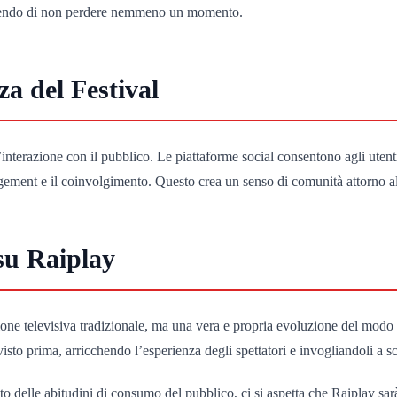
rantendo di non perdere nemmeno un momento.
za del Festival
nterazione con il pubblico. Le piattaforme social consentono agli utenti
gagement e il coinvolgimento. Questo crea un senso di comunità attorno al 
su Raiplay
sione televisiva tradizionale, ma una vera e propria evoluzione del modo 
isto prima, arricchendo l’esperienza degli spettatori e invogliandoli a sc
to delle abitudini di consumo del pubblico, ci si aspetta che Raiplay sa