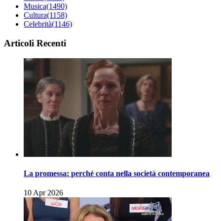
Musica
(1490)
Cultura
(1158)
Celebrità
(1146)
Articoli Recenti
La promessa: perché conta nella società contemporanea
10 Apr 2026