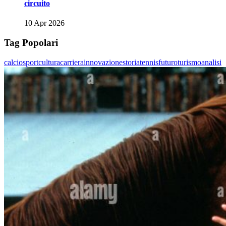
circuito
10 Apr 2026
Tag Popolari
calcio
sport
cultura
carriera
innovazione
storia
tennis
futuro
turismo
analisi