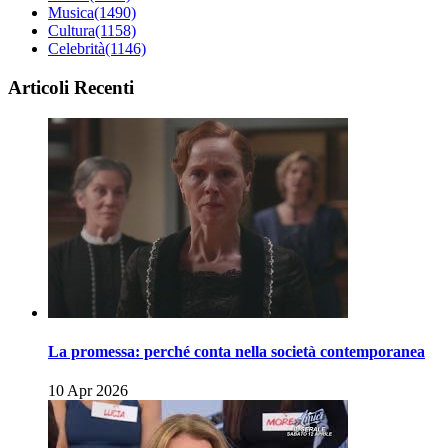
Musica
(1490)
Cultura
(1158)
Celebrità
(1146)
Articoli Recenti
La promessa: perché conta nella società contemporanea
10 Apr 2026