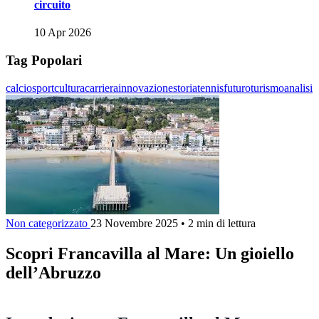
circuito
10 Apr 2026
Tag Popolari
calcio
sport
cultura
carriera
innovazione
storia
tennis
futuro
turismo
analisi
Non categorizzato
23 Novembre 2025
•
2 min di lettura
Scopri Francavilla al Mare: Un gioiello
dell’Abruzzo