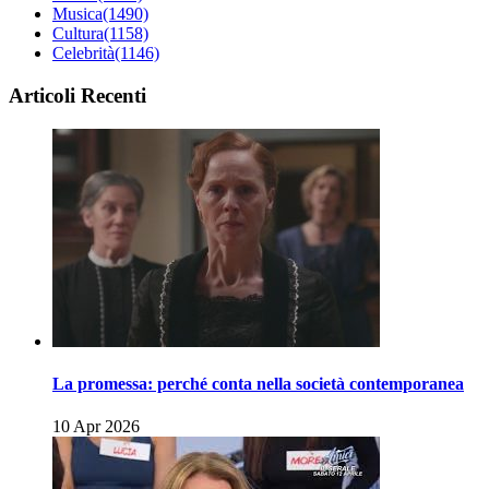
Musica
(1490)
Cultura
(1158)
Celebrità
(1146)
Articoli Recenti
La promessa: perché conta nella società contemporanea
10 Apr 2026