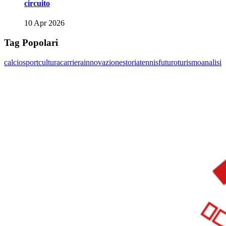
circuito
10 Apr 2026
Tag Popolari
calcio
sport
cultura
carriera
innovazione
storia
tennis
futuro
turismo
analisi