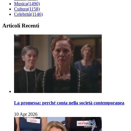
Musica
(1490)
Cultura
(1158)
Celebrità
(1146)
Articoli Recenti
La promessa: perché conta nella società contemporanea
10 Apr 2026