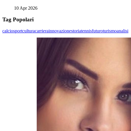
10 Apr 2026
Tag Popolari
calcio
sport
cultura
carriera
innovazione
storia
tennis
futuro
turismo
analisi