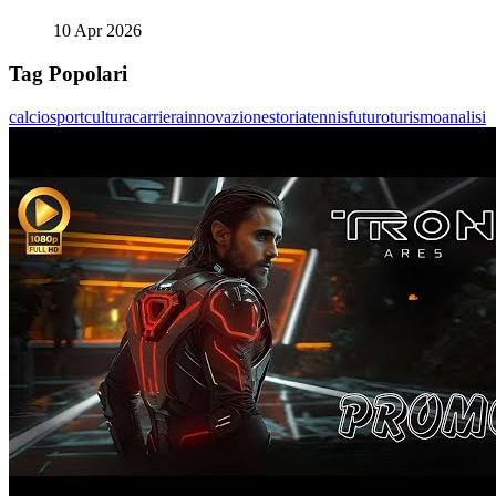
10 Apr 2026
Tag Popolari
calcio
sport
cultura
carriera
innovazione
storia
tennis
futuro
turismo
analisi