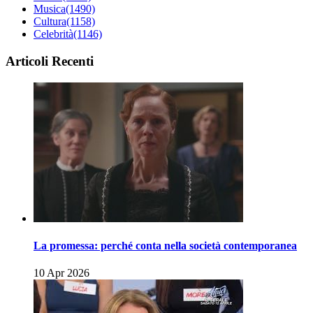
Musica
(1490)
Cultura
(1158)
Celebrità
(1146)
Articoli Recenti
La promessa: perché conta nella società contemporanea
10 Apr 2026