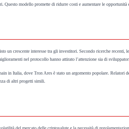
ri. Questo modello promette di ridurre costi e aumentare le opportunità 
sto un crescente interesse tra gli investitori. Secondo ricerche recenti
iglioramenti nel protocollo hanno attirato l’attenzione sia di sviluppatori
chain in Italia, dove Tron Ares è stato un argomento popolare. Relatori d
a di altri progetti simili.
latilità del mercato delle criptovalute e la necessità di regolamentazioni