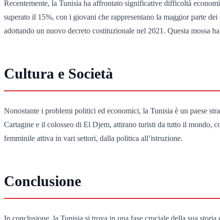
Recentemente, la Tunisia ha affrontato significative difficoltà economi
superato il 15%, con i giovani che rappresentano la maggior parte dei
adottando un nuovo decreto costituzionale nel 2021. Questa mossa ha sus
Cultura e Società
Nonostante i problemi politici ed economici, la Tunisia è un paese straord
Cartagine e il colosseo di El Djem, attirano turisti da tutto il mondo
femminile attiva in vari settori, dalla politica all’istruzione.
Conclusione
In conclusione, la Tunisia si trova in una fase cruciale della sua stor