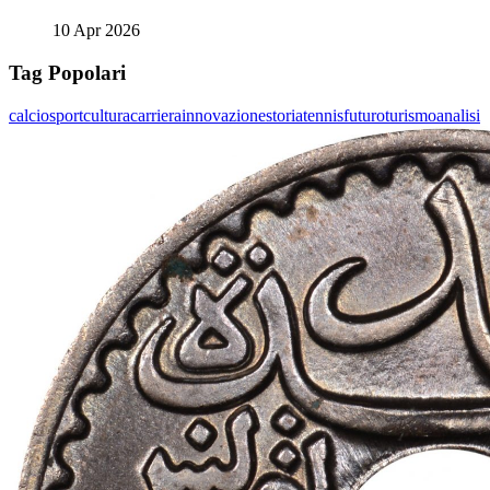
10 Apr 2026
Tag Popolari
calcio
sport
cultura
carriera
innovazione
storia
tennis
futuro
turismo
analisi