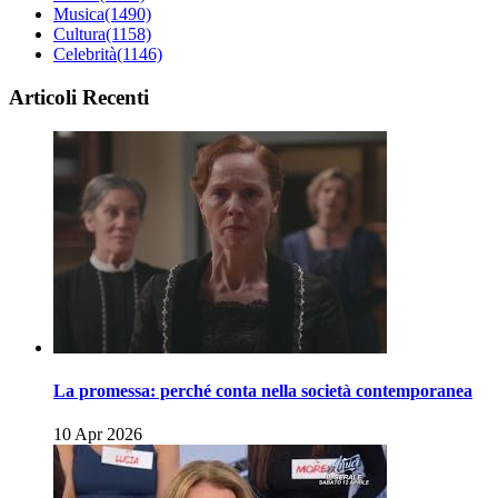
Musica
(1490)
Cultura
(1158)
Celebrità
(1146)
Articoli Recenti
La promessa: perché conta nella società contemporanea
10 Apr 2026