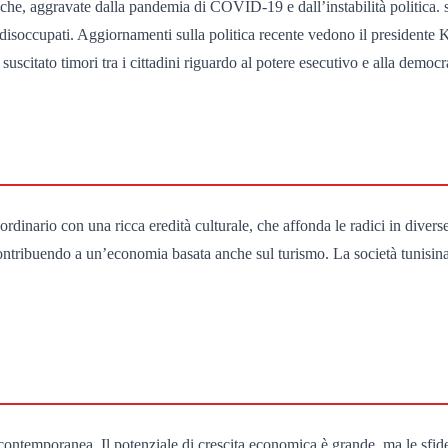
che, aggravate dalla pandemia di COVID-19 e dall’instabilità politica. s
 disoccupati. Aggiornamenti sulla politica recente vedono il presidente
citato timori tra i cittadini riguardo al potere esecutivo e alla democr
inario con una ricca eredità culturale, che affonda le radici in diverse ci
, contribuendo a un’economia basata anche sul turismo. La società tunis
ia contemporanea. Il potenziale di crescita economica è grande, ma le sfi