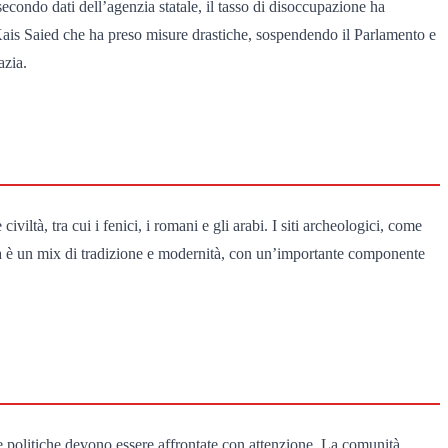
econdo dati dell’agenzia statale, il tasso di disoccupazione ha
 Kais Saied che ha preso misure drastiche, sospendendo il Parlamento e
azia.
viltà, tra cui i fenici, i romani e gli arabi. I siti archeologici, come
ina è un mix di tradizione e modernità, con un’importante componente
de politiche devono essere affrontate con attenzione. La comunità