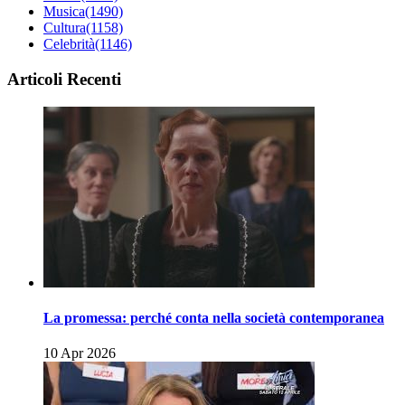
Musica
(1490)
Cultura
(1158)
Celebrità
(1146)
Articoli Recenti
La promessa: perché conta nella società contemporanea
10 Apr 2026