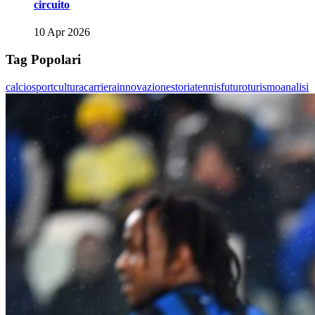
circuito
10 Apr 2026
Tag Popolari
calcio
sport
cultura
carriera
innovazione
storia
tennis
futuro
turismo
analisi