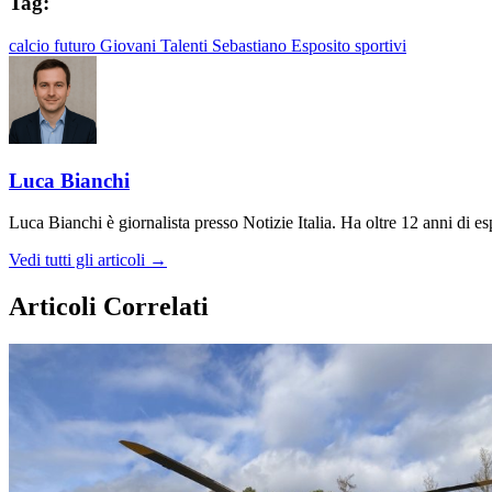
Tag:
calcio
futuro
Giovani Talenti
Sebastiano Esposito
sportivi
Luca Bianchi
Luca Bianchi è giornalista presso Notizie Italia. Ha oltre 12 anni di espe
Vedi tutti gli articoli →
Articoli Correlati