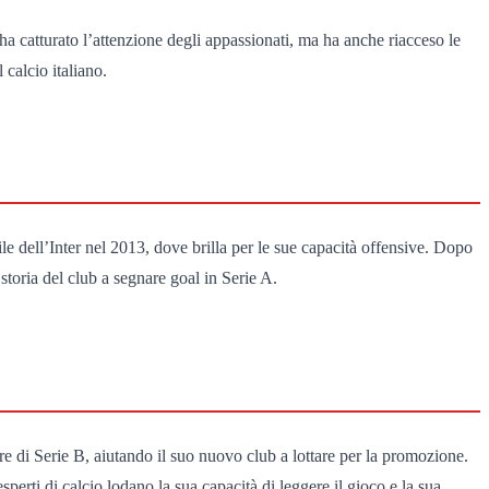
ha catturato l’attenzione degli appassionati, ma ha anche riacceso le
 calcio italiano.
ile dell’Inter nel 2013, dove brilla per le sue capacità offensive. Dopo
storia del club a segnare goal in Serie A.
dre di Serie B, aiutando il suo nuovo club a lottare per la promozione.
perti di calcio lodano la sua capacità di leggere il gioco e la sua