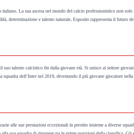
o italiano. La sua ascesa nel mondo del calcio professionistico non solo 
ità, determinazione e talento naturale, Esposito rappresenta il futuro del
 suo talento calcistico fin dalla giovane età. Si unisce al settore giovan
 squadra dell’Inter nel 2019, diventando il più giovane giocatore nella 
razie alle sue prestazioni eccezionali in prestito insieme a diverse squa
a sua squadra di rimanere tra le prime posizioni della classifica. Gli es