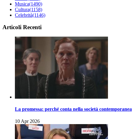
Musica
(1490)
Cultura
(1158)
Celebrità
(1146)
Articoli Recenti
La promessa: perché conta nella società contemporanea
10 Apr 2026