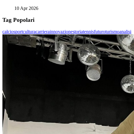
10 Apr 2026
Tag Popolari
calcio
sport
cultura
carriera
innovazione
storia
tennis
futuro
turismo
analisi