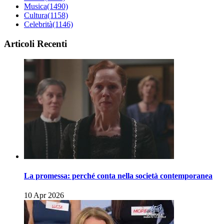
Musica
(1490)
Cultura
(1158)
Celebrità
(1146)
Articoli Recenti
La promessa: perché conta nella società contemporanea
10 Apr 2026