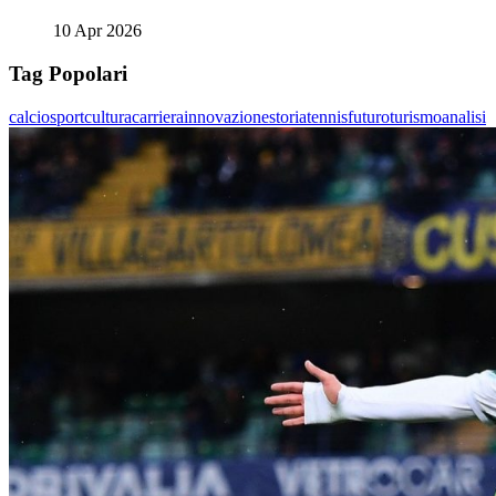
10 Apr 2026
Tag Popolari
calcio
sport
cultura
carriera
innovazione
storia
tennis
futuro
turismo
analisi