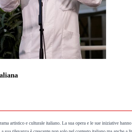
taliana
a artistico e culturale italiano. La sua opera e le sue iniziative hanno 
La sua rilevanza è crescente non solo nel contesto italiano ma anche a li