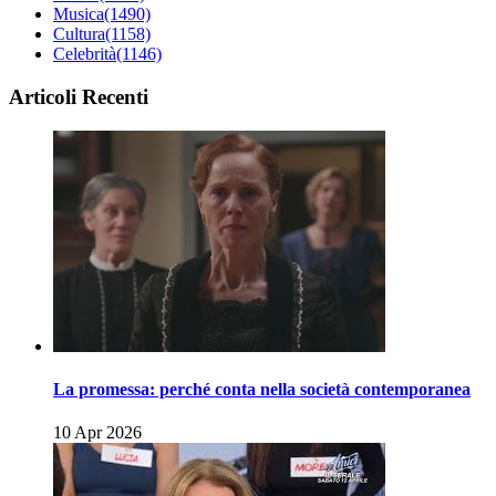
Musica
(1490)
Cultura
(1158)
Celebrità
(1146)
Articoli Recenti
La promessa: perché conta nella società contemporanea
10 Apr 2026