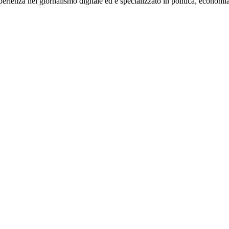
rienza nel giornalismo digitale ed è specializzato in politica, economia e s