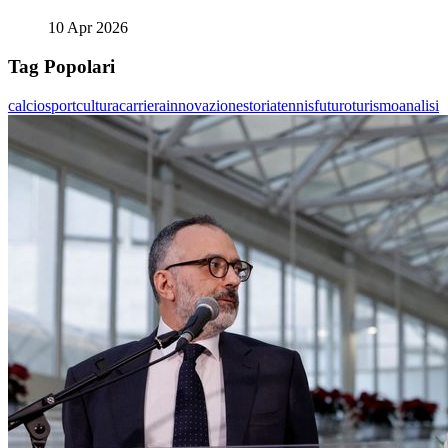
10 Apr 2026
Tag Popolari
calcio
sport
cultura
carriera
innovazione
storia
tennis
futuro
turismo
analisi