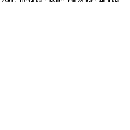
ocietà. I suoi articoli si basano su fonti verificate e dati ufficiali.