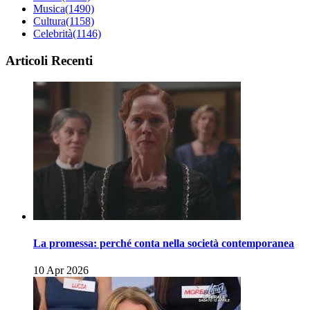
Musica
(1490)
Cultura
(1158)
Celebrità
(1146)
Articoli Recenti
La promessa: perché conta nella società contemporanea
10 Apr 2026