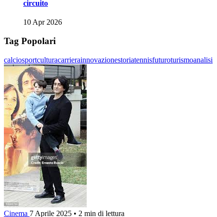
circuito
10 Apr 2026
Tag Popolari
calcio
sport
cultura
carriera
innovazione
storia
tennis
futuro
turismo
analisi
Cinema
7 Aprile 2025
•
2 min di lettura