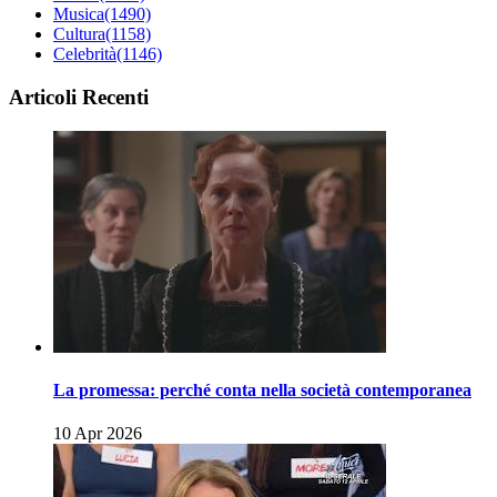
Musica
(1490)
Cultura
(1158)
Celebrità
(1146)
Articoli Recenti
La promessa: perché conta nella società contemporanea
10 Apr 2026