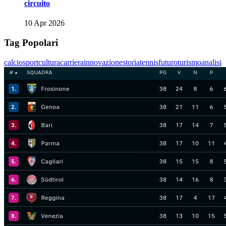
circuito
10 Apr 2026
Tag Popolari
calcio
sport
cultura
carriera
innovazione
storia
tennis
futuro
turismo
analisi