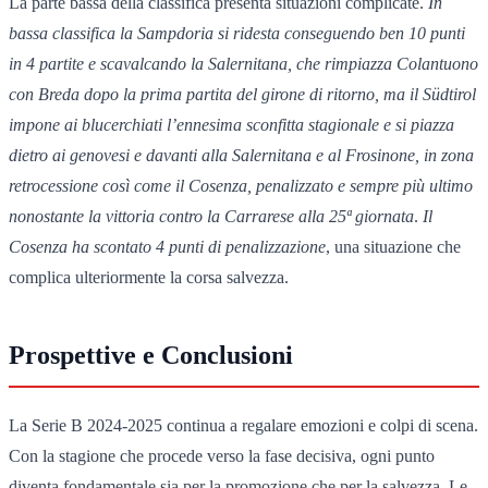
La parte bassa della classifica presenta situazioni complicate.
In
bassa classifica la Sampdoria si ridesta conseguendo ben 10 punti
in 4 partite e scavalcando la Salernitana, che rimpiazza Colantuono
con Breda dopo la prima partita del girone di ritorno, ma il Südtirol
impone ai blucerchiati l’ennesima sconfitta stagionale e si piazza
dietro ai genovesi e davanti alla Salernitana e al Frosinone, in zona
retrocessione così come il Cosenza, penalizzato e sempre più ultimo
nonostante la vittoria contro la Carrarese alla 25ª giornata
.
Il
Cosenza ha scontato 4 punti di penalizzazione
, una situazione che
complica ulteriormente la corsa salvezza.
Prospettive e Conclusioni
La Serie B 2024-2025 continua a regalare emozioni e colpi di scena.
Con la stagione che procede verso la fase decisiva, ogni punto
diventa fondamentale sia per la promozione che per la salvezza. Le