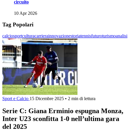
circuito
10 Apr 2026
Tag Popolari
calcio
sport
cultura
carriera
innovazione
storia
tennis
futuro
turismo
analisi
Sport e Calcio
15 Dicembre 2025
•
2 min di lettura
Serie C: Giana Erminio espugna Monza,
Inter U23 sconfitta 1-0 nell’ultima gara
del 2025