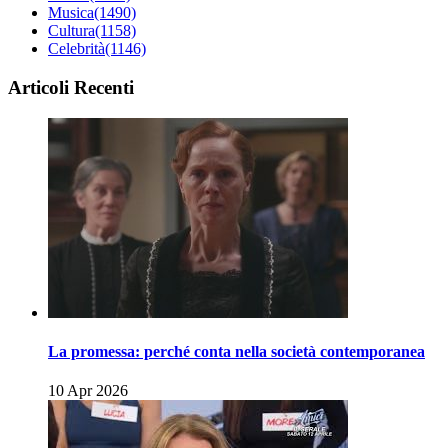
Musica
(1490)
Cultura
(1158)
Celebrità
(1146)
Articoli Recenti
La promessa: perché conta nella società contemporanea
10 Apr 2026