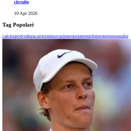
circuito
10 Apr 2026
Tag Popolari
calcio
sport
cultura
carriera
innovazione
storia
tennis
futuro
turismo
analisi