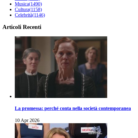
Musica
(1490)
Cultura
(1158)
Celebrità
(1146)
Articoli Recenti
La promessa: perché conta nella società contemporanea
10 Apr 2026