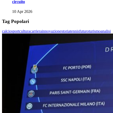
circuito
10 Apr 2026
Tag Popolari
calcio
sport
cultura
carriera
innovazione
storia
tennis
futuro
turismo
analisi