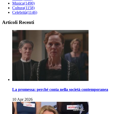
Musica
(1490)
Cultura
(1158)
Celebrità
(1146)
Articoli Recenti
La promessa: perché conta nella società contemporanea
10 Apr 2026