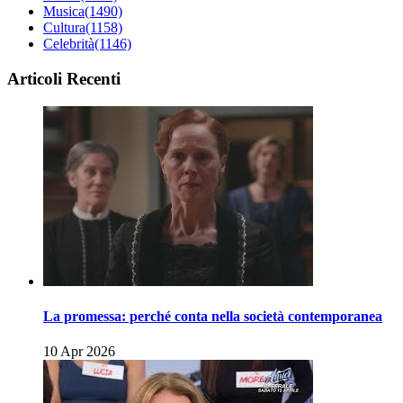
Musica
(1490)
Cultura
(1158)
Celebrità
(1146)
Articoli Recenti
La promessa: perché conta nella società contemporanea
10 Apr 2026