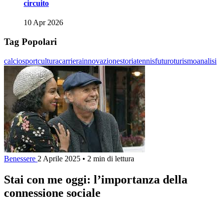
circuito
10 Apr 2026
Tag Popolari
calcio
sport
cultura
carriera
innovazione
storia
tennis
futuro
turismo
analisi
Benessere
2 Aprile 2025
•
2 min di lettura
Stai con me oggi: l’importanza della
connessione sociale