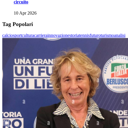
circuito
10 Apr 2026
Tag Popolari
calcio
sport
cultura
carriera
innovazione
storia
tennis
futuro
turismo
analisi