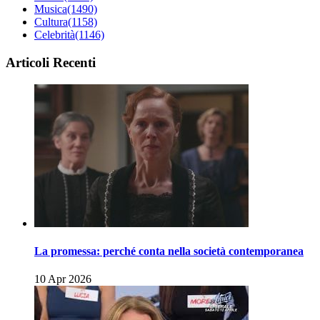
Musica
(1490)
Cultura
(1158)
Celebrità
(1146)
Articoli Recenti
La promessa: perché conta nella società contemporanea
10 Apr 2026