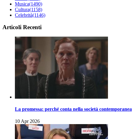
Musica
(1490)
Cultura
(1158)
Celebrità
(1146)
Articoli Recenti
La promessa: perché conta nella società contemporanea
10 Apr 2026