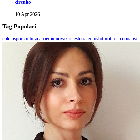
circuito
10 Apr 2026
Tag Popolari
calcio
sport
cultura
carriera
innovazione
storia
tennis
futuro
turismo
analisi