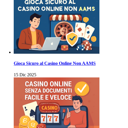
Gioca Sicuro al Casino Online Non AAMS
15 Dic 2025