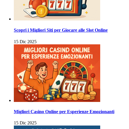
Scopri i Migliori Siti per Giocare alle Slot Online
15 Dic 2025
Migliori Casino Online per Esperienze Emozionanti
15 Dic 2025