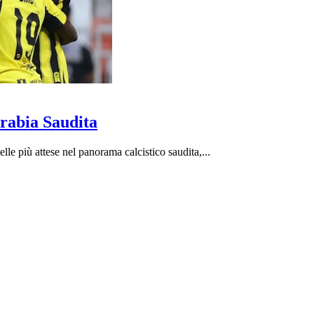
Arabia Saudita
lle più attese nel panorama calcistico saudita,...