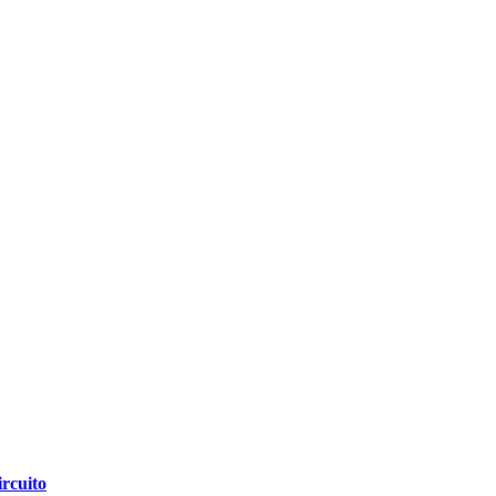
ircuito