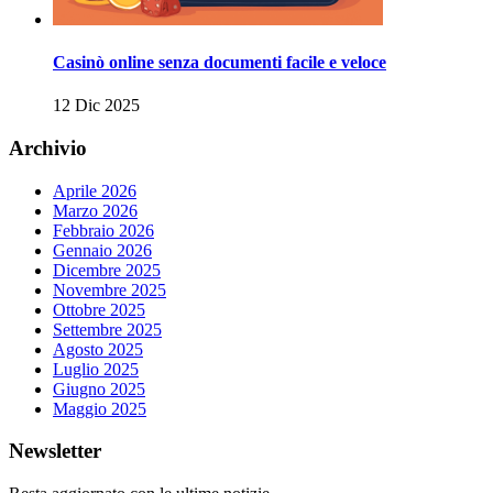
Casinò online senza documenti facile e veloce
12 Dic 2025
Archivio
Aprile 2026
Marzo 2026
Febbraio 2026
Gennaio 2026
Dicembre 2025
Novembre 2025
Ottobre 2025
Settembre 2025
Agosto 2025
Luglio 2025
Giugno 2025
Maggio 2025
Newsletter